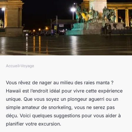
Accueil
›
Voyage
VOYAGE
Où pratiquer le snorkeling au
Vous rêvez de nager au milieu des raies manta ?
Hawaii est l’endroit idéal pour vivre cette expérience
milieu des raies manta à
unique. Que vous soyez un plongeur aguerri ou un
Hawaii ?
simple amateur de snorkeling, vous ne serez pas
déçu. Voici quelques suggestions pour vous aider à
Mia
•
9 octobre 2024
•
6 min de lecture
planifier votre excursion.