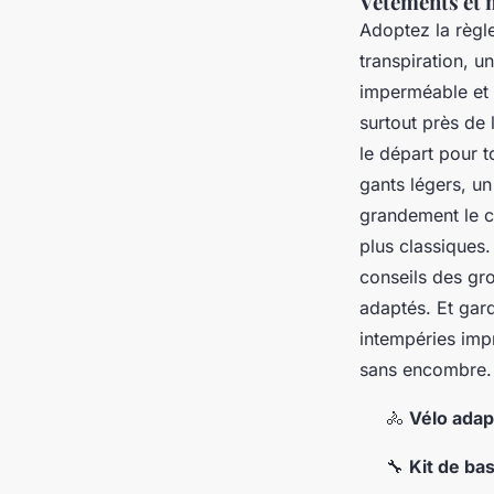
Vêtements et 
Adoptez la règl
transpiration, u
imperméable et 
surtout près de 
le départ pour t
gants légers, un
grandement le c
plus classiques
conseils des gro
adaptés. Et gar
intempéries imp
sans encombre. 
🚴
Vélo adap
🔧
Kit de ba