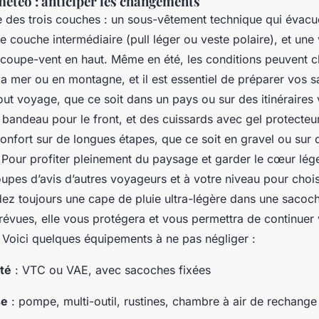
météo : anticiper les changements
e des trois couches : un sous-vêtement technique qui évacu
ne couche intermédiaire (pull léger ou veste polaire), et une
coupe-vent en haut. Même en été, les conditions peuvent c
la mer ou en montagne, et il est essentiel de préparer vos 
out voyage, que ce soit dans un pays ou sur des itinéraires 
 bandeau pour le front, et des cuissards avec gel protecteu
onfort sur de longues étapes, que ce soit en gravel ou sur 
. Pour profiter pleinement du paysage et garder le cœur lég
upes d’avis d’autres voyageurs et à votre niveau pour chois
dez toujours une cape de pluie ultra-légère dans une sacoch
révues, elle vous protégera et vous permettra de continuer 
Voici quelques équipements à ne pas négliger :
té
: VTC ou VAE, avec sacoches fixées
se
: pompe, multi-outil, rustines, chambre à air de rechange