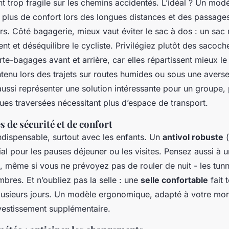
t trop fragile sur les chemins accidentés. L’idéal ? Un mod
plus de confort lors des longues distances et des passages
iers. Côté bagagerie, mieux vaut éviter le sac à dos : un sac
nt et déséquilibre le cycliste. Privilégiez plutôt des sacoc
rte-bagages avant et arrière, car elles répartissent mieux le
ntenu lors des trajets sur routes humides ou sous une avers
ssi représenter une solution intéressante pour un groupe, 
ues traversées nécessitant plus d’espace de transport.
s de sécurité et de confort
ndispensable, surtout avec les enfants. Un
antivol robuste
(
ial pour les pauses déjeuner ou les visites. Pensez aussi à 
, même si vous ne prévoyez pas de rouler de nuit - les tunn
bres. Et n’oubliez pas la selle : une
selle confortable
fait 
plusieurs jours. Un modèle ergonomique, adapté à votre mor
vestissement supplémentaire.