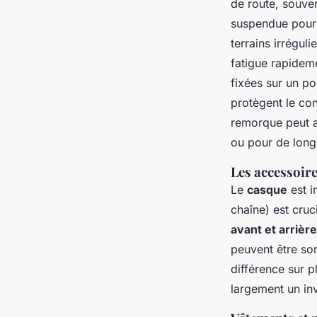
de route, souven
suspendue pour 
terrains irrégul
fatigue rapideme
fixées sur un po
protègent le co
remorque peut au
ou pour de long
Les accessoire
Le
casque
est i
chaîne) est cruc
avant et arrière
peuvent être som
différence sur 
largement un in