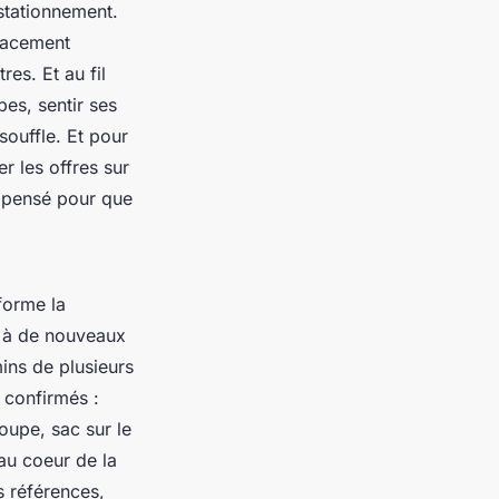
 stationnement.
lacement
res. Et au fil
bes, sentir ses
ouffle. Et pour
r les offres sur
st pensé pour que
sforme la
e à de nouveaux
ins de plusieurs
s confirmés :
oupe, sac sur le
au coeur de la
s références,