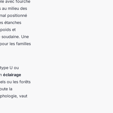
èle avec fourche
 au milieu des
 mal positionné
hes étanches
 poids et
e soudaine. Une
pour les familles
type U ou
un
éclairage
els ou les forêts
toute la
phologie, vaut