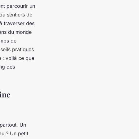
nt parcourir un
ou sentiers de
à traverser des
izons du monde
emps de
seils pratiques
 : voilà ce que
ong des
ine
partout. Un
u ? Un petit