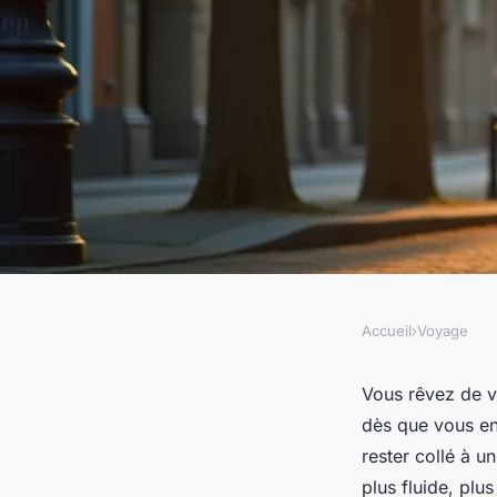
Accueil
›
Voyage
VOYAGE
La nouvelle tendanc
Vous rêvez de v
dès que vous enf
rester collé à u
Adalric
•
19/03/2026 17:45
•
13 min de lecture
plus fluide, plu