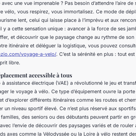
e avec une vue imprenable ? Pas besoin d’attendre l’aire de
e vélo, vous respirez, vous immortalisez. Ce mode de dép
ourisme lent, celui qui laisse place à l’imprévu et aux rencont
il y a cette sensation unique : avancer à la force de ses jam
ffer, et découvrir que le paysage change au rythme de son s
tre itinéraire et déléguer la logistique, vous pouvez consulte
azio.com/voyage-a-velo/
. C’est la sérénité en plus : tout e
rit libre.
placement accessible à tous
o à assistance électrique (VAE) a révolutionné le jeu et tran
ager le voyage à vélo. Ce type d’équipement ouvre la port
t d’explorer différents itinéraires comme les routes et chem
r un niveau sportif élevé. Ce n’est plus réservé aux sportif
 familles, des seniors ou des débutants peuvent partir en gr
avec l’envie de découvrir des paysages variés et de rouler 
nds axes comme la Vélodyssée ou la Loire à vélo restent de