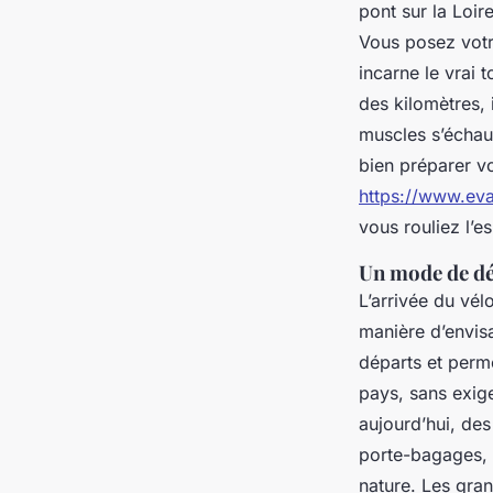
pont sur la Loir
Vous posez votr
incarne le vrai t
des kilomètres, 
muscles s’échau
bien préparer vo
https://www.ev
vous rouliez l’esp
Un mode de dé
L’arrivée du vél
manière d’envis
départs et perme
pays, sans exige
aujourd’hui, des
porte-bagages, 
nature. Les gra