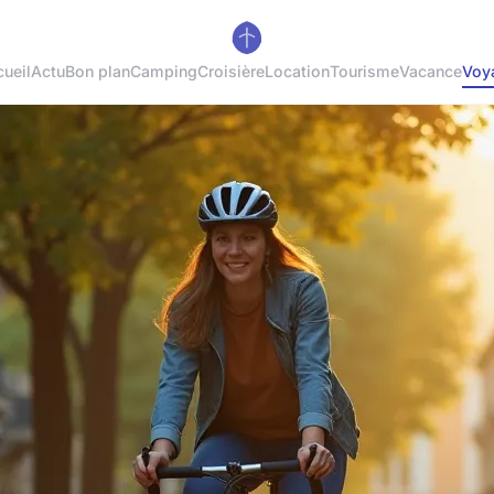
ueil
Actu
Bon plan
Camping
Croisière
Location
Tourisme
Vacance
Voy