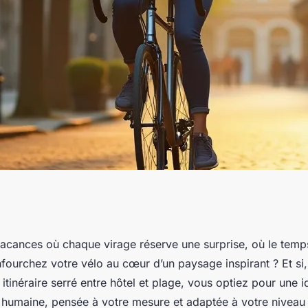
e du voyage à vélo
acances où chaque virage réserve une surprise, où le temps
ourchez votre vélo au cœur d’un paysage inspirant ? Et si,
n itinéraire serré entre hôtel et plage, vous optiez pour une
s humaine, pensée à votre mesure et adaptée à votre niveau