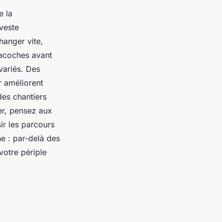
e la
 veste
hanger vite,
sacoches avant
variés. Des
r améliorent
des chantiers
er, pensez aux
ir les parcours
e : par-delà des
votre périple