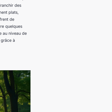
franchir des
ment plats,
frent de
vre quelques
ce au niveau de
 grâce à